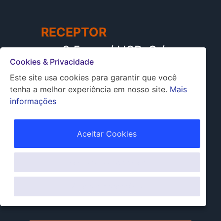
RECEPTOR
3,5 mm / USB-C /
Cookies & Privacidade
Lightning
Este site usa cookies para garantir que você
tenha a melhor experiência em nosso site.
Mais
informações
TRANSMISSOR
com 2 microfones (opcional
Aceitar Cookies
com microfones de lapela)
Personalizar cookies
COR
Apenas necessário
cinza