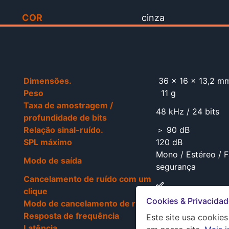
COR
cinza
Dimensões.
36 × 16 × 13,2 m
Peso
11 g
Taxa de amostragem /
48 kHz / 24 bits
profundidade de bits
Relação sinal-ruído.
＞ 90 dB
SPL máximo
120 dB
Mono / Estéreo / F
Modo de saída
segurança
Cancelamento de ruído com um
clique
Cookies & Privacidad
Modo de cancelamento de ruído
Forte / Leve
Resposta de frequência
20 Hz - 20 kHz
Este site usa cookie
Latência
25 ms